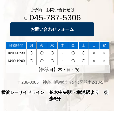
ご予約、お問い合わせは
045-787-5306
お問い合わせフォーム
診療時間
月
火
水
木
金
土
日
祝
10:00-12:30
◯
◯
◯
×
◯
◯
×
×
14:00-19:00
◯
◯
◯
×
◯
◯
×
×
【休診日】木・日・祝
〒236-0005 神奈川県横浜市金沢区並木2-13-5
並木中央駅・幸浦駅より 徒
横浜シーサイドライン
歩5分