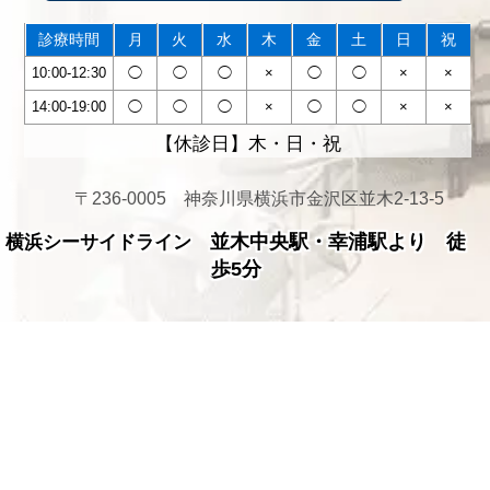
診療時間
月
火
水
木
金
土
日
祝
10:00-12:30
◯
◯
◯
×
◯
◯
×
×
14:00-19:00
◯
◯
◯
×
◯
◯
×
×
【休診日】木・日・祝
〒236-0005 神奈川県横浜市金沢区並木2-13-5
並木中央駅・幸浦駅より 徒
横浜シーサイドライン
歩5分